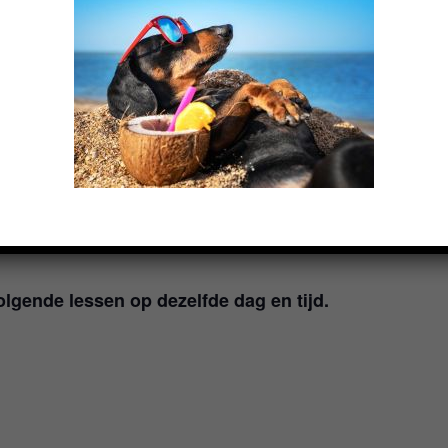
en wandelen aan de lijn, werken we aan
 door middel van lichaamstaal en nog veel
ste les een online theorieles is van Anniek
 van de hondenpsychologie.
n praktijkexamen. Hierin laten jullie samen
nt toepassen.
lgende lessen op dezelfde dag en tijd.