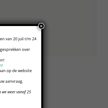
×
n van 20 juli t/m 24
esgesprekken over
en!
n!
taan op de website
ouw aanvraag.
n we weer vanaf 25