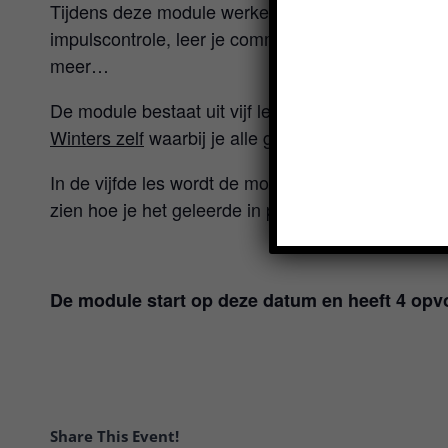
Tijdens deze module werken we aan het ontspann
impulscontrole, leer je communiceren met je hond
meer…
De module bestaat uit vijf lessen, waarvan
de eer
Winters zelf
waarbij je alle grondbeginselen leert
In de vijfde les wordt de module afgesloten met ee
zien hoe je het geleerde in praktijk zelfstandig ku
De module start op deze datum en heeft 4 opvo
Share This Event!