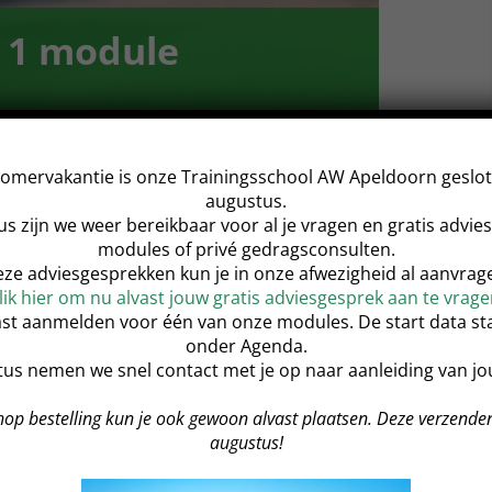
s 1 module
|
€249
omervakantie is onze Trainingsschool AW Apeldoorn geslote
augustus.
s zijn we weer bereikbaar voor al je vragen en gratis advi
modules of privé gedragsconsulten.
ze adviesgesprekken kun je in onze afwezigheid al aanvrag
lik hier om nu alvast jouw gratis adviesgesprek aan te vrage
e Samen in Balans Basis 1 module. Zoals
vast aanmelden voor één van onze modules. De start data s
kt aan de basis omdat een goed begin het
onder Agenda.
us nemen we snel contact met je op naar aanleiding van j
hop bestelling kun je ook gewoon alvast plaatsen. Deze verzende
e zijn en hem vervult in al zijn
augustus!
id is om jou te geven wat jij zou willen.