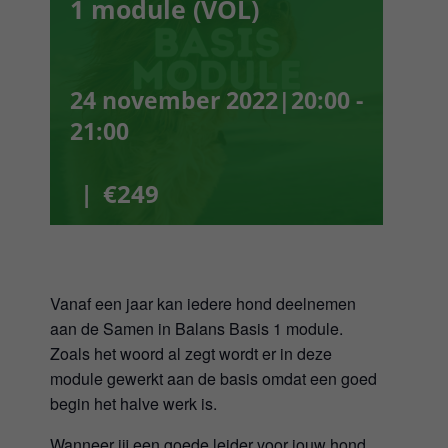
1 module (VOL)
Webshop
Winkelwagen
24 november 2022|20:00
-
21:00
Mijn Account
|
€249
Username:
Wachtwoord:
Vanaf een jaar kan iedere hond deelnemen
Gegevens onthouden
aan de Samen in Balans Basis 1 module.
Zoals het woord al zegt wordt er in deze
module gewerkt aan de basis omdat een goed
Registreren
begin het halve werk is.
Wanneer jij een goede leider voor jouw hond