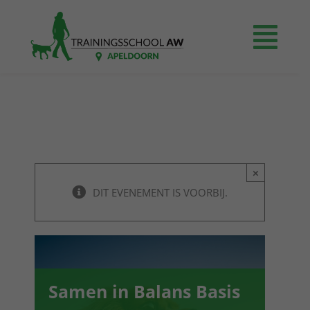
Ga
naar
Togg
inhoud
Navi
Home
Prijzen
×
Agenda
DIT EVENEMENT IS VOORBIJ.
Even voorstellen
Contact
Samen in Balans Basis