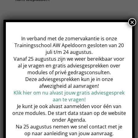
×
De module start op deze datum en heeft 4
opvolgende lessen op dezelfde dag en tijd.
In verband met de zomervakantie is onze
Trainingsschool AW Apeldoorn gesloten van 20
juli t/m 24 augustus.
Vanaf 25 augustus zijn we weer bereikbaar voor
al je vragen en gratis adviesgesprekken over
modules of privé gedragsconsulten.
Share This Event!
Deze adviesgesprekken kun je in onze
afwezigheid al aanvragen!
Klik hier om nu alvast jouw gratis adviesgesprek
aan te vragen!
Je kunt je ook alvast aanmelden voor één van
Jonge honden module (NOG 1
Samen in Balans
onze modules. De start data staan op de website
PLEK BESCHIKBAAR)
Basis 2 module
onder Agenda.
Na 25 augustus nemen we snel contact met je
op naar aanleiding van jouw aanvraag.