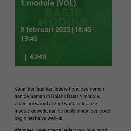
1 module (VOL)
Webshop
Winkelwagen
9 februari 2023|18:45
-
19:45
Mijn Account
|
€249
Username:
Wachtwoord:
Vanaf een jaar kan iedere hond deelnemen
Gegevens onthouden
aan de Samen in Balans Basis 1 module.
Zoals het woord al zegt wordt er in deze
module gewerkt aan de basis omdat een goed
Registreren
begin het halve werk is.
Wanneer jij een goede leider voor jouw hond