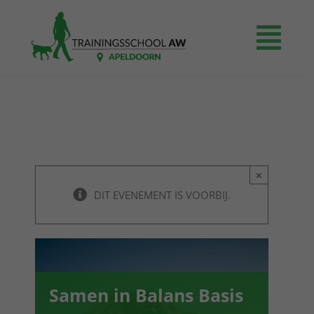
Ga
naar
Togg
inhoud
Navi
Home
Prijzen
×
Agenda
DIT EVENEMENT IS VOORBIJ.
Even voorstellen
Contact
Samen in Balans Basis