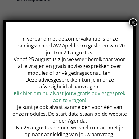
×
De module start op deze datum en heeft 4
opvolgende lessen op dezelfde dag en tijd.
In verband met de zomervakantie is onze
Trainingsschool AW Apeldoorn gesloten van 20
juli t/m 24 augustus.
Vanaf 25 augustus zijn we weer bereikbaar voor
al je vragen en gratis adviesgesprekken over
modules of privé gedragsconsulten.
Share This Event!
Deze adviesgesprekken kun je in onze
afwezigheid al aanvragen!
Klik hier om nu alvast jouw gratis adviesgesprek
aan te vragen!
Je kunt je ook alvast aanmelden voor één van
Samen in Balans Basis 1
Samen in Balans Basis 1
onze modules. De start data staan op de website
module (VOL)
module
onder Agenda.
Na 25 augustus nemen we snel contact met je
op naar aanleiding van jouw aanvraag.