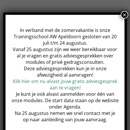
×
De module start op deze datum en heeft 4
opvolgende lessen op dezelfde dag en tijd.
In verband met de zomervakantie is onze
Trainingsschool AW Apeldoorn gesloten van 20
juli t/m 24 augustus.
Vanaf 25 augustus zijn we weer bereikbaar voor
al je vragen en gratis adviesgesprekken over
Share This Event!
modules of privé gedragsconsulten.
Deze adviesgesprekken kun je in onze
afwezigheid al aanvragen!
Klik hier om nu alvast jouw gratis adviesgesprek
aan te vragen!
Je kunt je ook alvast aanmelden voor één van
Basis module
Jonge honden module
onze modules. De start data staan op de website
onder Agenda.
Na 25 augustus nemen we snel contact met je
op naar aanleiding van jouw aanvraag.