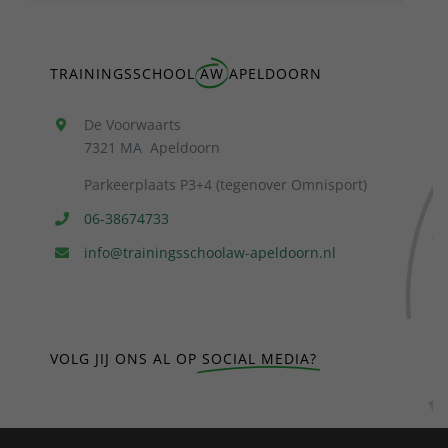
TRAININGSSCHOOL
AW
APELDOORN
De Voorwaarts
7321 MA Apeldoorn
Parkeerplaats P3+4 (tegenover Omnisport)
06-38674733
info@trainingsschoolaw-apeldoorn.nl
VOLG JIJ ONS AL OP
SOCIAL MEDIA?