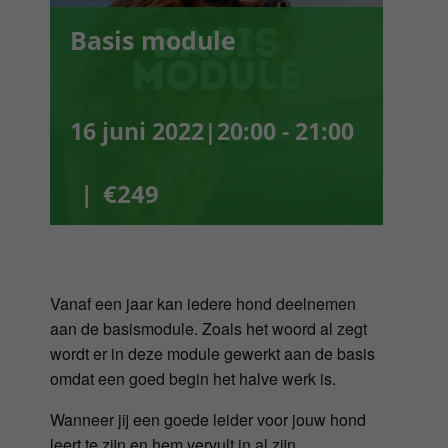
Webshop
Basis module
Winkelwagen
16 juni 2022|20:00
-
21:00
Mijn Account
|
€249
Username:
Wachtwoord:
Vanaf een jaar kan iedere hond deelnemen
Gegevens onthouden
aan de basismodule. Zoals het woord al zegt
wordt er in deze module gewerkt aan de basis
omdat een goed begin het halve werk is.
Registreren
Wanneer jij een goede leider voor jouw hond
leert te zijn en hem vervult in al zijn