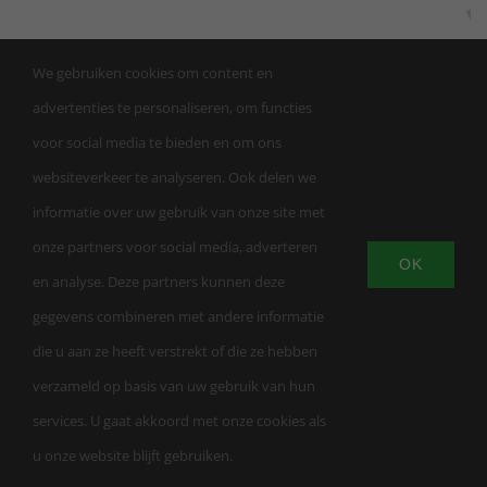
We gebruiken cookies om content en
advertenties te personaliseren, om functies
voor social media te bieden en om ons
websiteverkeer te analyseren. Ook delen we
informatie over uw gebruik van onze site met
onze partners voor social media, adverteren
OK
en analyse. Deze partners kunnen deze
© Copyright | Trainingsschool AW Apeldoorn |
gegevens combineren met andere informatie
KVK 863459232026 | LuxWebsites
| All Rights
die u aan ze heeft verstrekt of die ze hebben
Reserved |
Privacybeleid
|
Algemene
verzameld op basis van uw gebruik van hun
voorwaarden
services. U gaat akkoord met onze cookies als
u onze website blijft gebruiken.