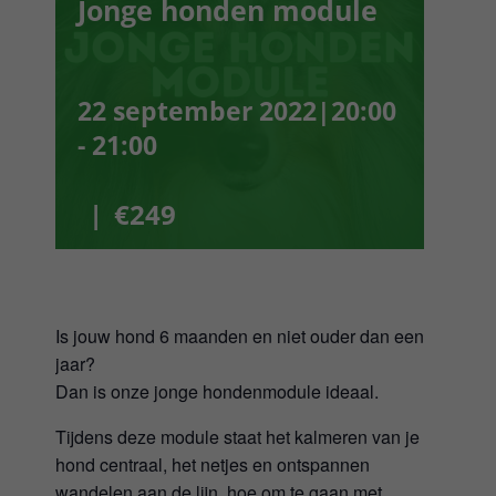
Jonge honden module
Webshop
Winkelwagen
22 september 2022|20:00
-
21:00
Mijn Account
|
€249
Username:
Wachtwoord:
Is jouw hond 6 maanden en niet ouder dan een
Gegevens onthouden
jaar?
Dan is onze jonge hondenmodule ideaal.
Tijdens deze module staat het kalmeren van je
Registreren
hond centraal, het netjes en ontspannen
wandelen aan de lijn, hoe om te gaan met