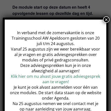
De module start op deze datum en heeft 4
opvolgende lessen op dezelfde dag en tijd.
×
In verband met de zomervakantie is onze
Trainingsschool AW Apeldoorn gesloten van 20
juli t/m 24 augustus.
Share This Event!
Vanaf 25 augustus zijn we weer bereikbaar voor
al je vragen en gratis adviesgesprekken over
modules of privé gedragsconsulten.
Deze adviesgesprekken kun je in onze
afwezigheid al aanvragen!
Klik hier om nu alvast jouw gratis adviesgesprek
Samen in Balans Basis 2
Samen in Balans Basis 1
module
module
aan te vragen!
Je kunt je ook alvast aanmelden voor één van
onze modules. De start data staan op de website
onder Agenda.
Na 25 augustus nemen we snel contact met je
op naar aanleiding van jouw aanvraag.