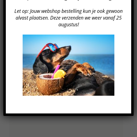
Let op: Jouw webshop bestelling kun je ook gewoon
GEGEVENS
alvast plaatsen. Deze verzenden we weer vanaf 25
augustus!
Datum:
22 september 2022
Tijd:
20:00 - 21:00
Kosten:
€249
Evenement Categorie:
Event