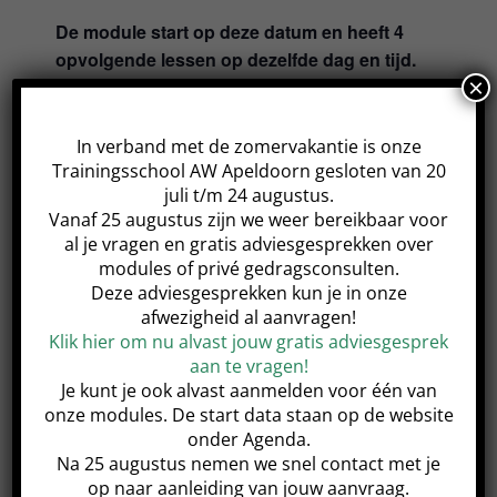
De module start op deze datum en heeft 4
opvolgende lessen op dezelfde dag en tijd.
×
In verband met de zomervakantie is onze
Trainingsschool AW Apeldoorn gesloten van 20
juli t/m 24 augustus.
Share This Event!
Vanaf 25 augustus zijn we weer bereikbaar voor
al je vragen en gratis adviesgesprekken over
modules of privé gedragsconsulten.
Deze adviesgesprekken kun je in onze
afwezigheid al aanvragen!
Klik hier om nu alvast jouw gratis adviesgesprek
Samen in Balans Basis 1
Jonge honden
module
module
aan te vragen!
Je kunt je ook alvast aanmelden voor één van
onze modules. De start data staan op de website
onder Agenda.
Na 25 augustus nemen we snel contact met je
op naar aanleiding van jouw aanvraag.