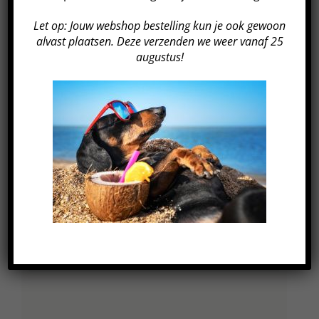
Let op: Jouw webshop bestelling kun je ook gewoon
GEGEVENS
alvast plaatsen. Deze verzenden we weer vanaf 25
augustus!
Datum:
17 oktober 2024
Tijd:
18:45 - 19:45
Kosten:
€249
Evenement Categorie:
Event