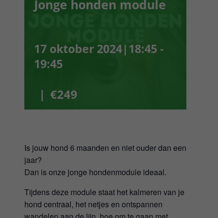
Jonge honden module
Webshop
Winkelwagen
17 oktober 2024|18:45
-
19:45
Mijn Account
|
€249
Username:
Wachtwoord:
Is jouw hond 6 maanden en niet ouder dan een
Gegevens onthouden
jaar?
Dan is onze jonge hondenmodule ideaal.
Tijdens deze module staat het kalmeren van je
Registreren
hond centraal, het netjes en ontspannen
wandelen aan de lijn, hoe om te gaan met