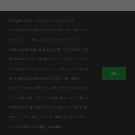
We gebruiken cookies om content en
advertenties te personaliseren, om functies
voor social media te bieden en om ons
websiteverkeer te analyseren. Ook delen we
informatie over uw gebruik van onze site met
onze partners voor social media, adverteren
OK
en analyse. Deze partners kunnen deze
© Copyright | Trainingsschool AW Apeldoorn |
gegevens combineren met andere informatie
KVK 863459232026 | LuxWebsites
| All Rights
die u aan ze heeft verstrekt of die ze hebben
Reserved |
Privacybeleid
|
Algemene
verzameld op basis van uw gebruik van hun
voorwaarden
services. U gaat akkoord met onze cookies als
u onze website blijft gebruiken.