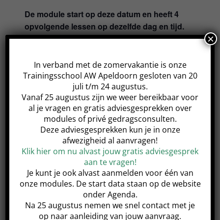
De module start op deze datum en heeft 4
opvolgende lessen op dezelfde dag en tijd.
×
In verband met de zomervakantie is onze
Trainingsschool AW Apeldoorn gesloten van 20
juli t/m 24 augustus.
Share This Event!
Vanaf 25 augustus zijn we weer bereikbaar voor
al je vragen en gratis adviesgesprekken over
modules of privé gedragsconsulten.
Deze adviesgesprekken kun je in onze
afwezigheid al aanvragen!
Klik hier om nu alvast jouw gratis adviesgesprek
Samen in Balans-
Jonge honden
Groepswandeling
module
aan te vragen!
Je kunt je ook alvast aanmelden voor één van
onze modules. De start data staan op de website
onder Agenda.
Na 25 augustus nemen we snel contact met je
op naar aanleiding van jouw aanvraag.