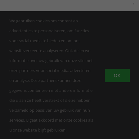
We gebruiken cookies om content en
advertenties te personaliseren, om functies
voor social media te bieden en om ons
websiteverkeer te analyseren. Ook delen we
informatie over uw gebruik van onze site met
onze partners voor social media, adverteren
OK
en analyse. Deze partners kunnen deze
© Copyright | Trainingsschool AW Apeldoorn |
gegevens combineren met andere informatie
KVK 863459232026 | LuxWebsites
| All Rights
die u aan ze heeft verstrekt of die ze hebben
Reserved |
Privacybeleid
|
Algemene
verzameld op basis van uw gebruik van hun
voorwaarden
services. U gaat akkoord met onze cookies als
u onze website blijft gebruiken.