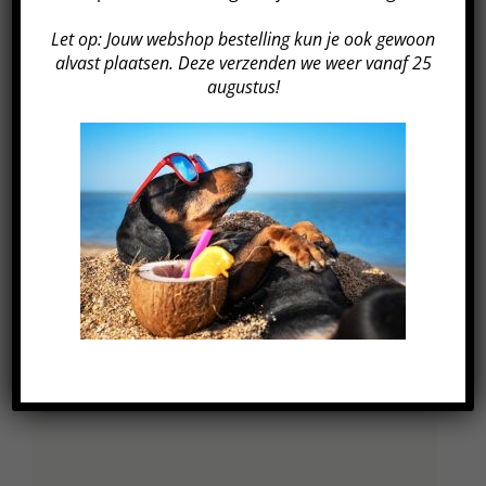
Let op: Jouw webshop bestelling kun je ook gewoon
GEGEVENS
alvast plaatsen. Deze verzenden we weer vanaf 25
augustus!
Datum:
15 mei 2024
Tijd:
20:00 - 21:00
Kosten:
€249
Evenement Categorie:
Event