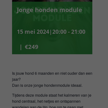
Webshop
Jonge honden module
Winkelwagen
15 mei 2024|20:00
-
21:00
Mijn Account
|
€249
Username:
Wachtwoord:
Is jouw hond 6 maanden en niet ouder dan een
Gegevens onthouden
jaar?
Dan is onze jonge hondenmodule ideaal.
Tijdens deze module staat het kalmeren van je
Registreren
hond centraal, het netjes en ontspannen
wandelen aan de lijn, hoe om te gaan met