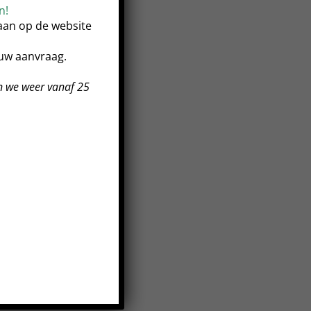
n!
taan op de website
ouw aanvraag.
n we weer vanaf 25