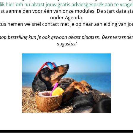
us ook dit komt uitgebreid in de module aan
lik hier om nu alvast jouw gratis adviesgesprek aan te vrage
arbuiten.
vast aanmelden voor één van onze modules. De start data s
onder Agenda.
arts. Wanneer je dit namelijk op jonge
us nemen we snel contact met je op naar aanleiding van j
in de toekomst veel prettiger voor jouw hond
hop bestelling kun je ook gewoon alvast plaatsen. Deze verzende
augustus!
 eerste les een online theorieles is van
en leert van de hondenpsychologie.
 de hond en wat hij nodig heeft.
jke commando’s worden aangeleerd maar
essen hoe een ultieme relatie tot stand
en te wandelen, hoe je in alle situaties
ent volhoudt om samen de balans te