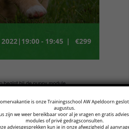
i 2022|19:00
-
19:45
|
€299
p begint bij de puppy module.
ft jouw hond nodig van jou?
innemen.
omervakantie is onze Trainingsschool AW Apeldoorn geslote
augustus.
ng, wanneer je hem voorziet in deze
s zijn we weer bereikbaar voor al je vragen en gratis advi
modules of privé gedragsconsulten.
ze adviesgesprekken kun je in onze afwezigheid al aanvrag