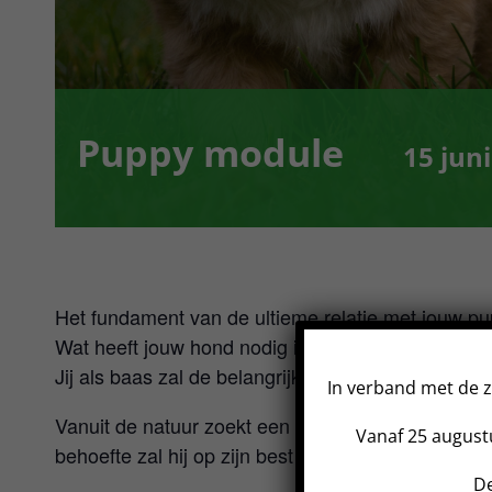
Puppy module
15 jun
Het fundament van de ultieme relatie met jouw pu
Wat heeft jouw hond nodig in zijn leven? Wat hee
Jij als baas zal de belangrijkste rol in zijn leven 
In verband met de z
Vanuit de natuur zoekt een hond naar samenwerki
Vanaf 25 augustu
behoefte zal hij op zijn best zijn.
De