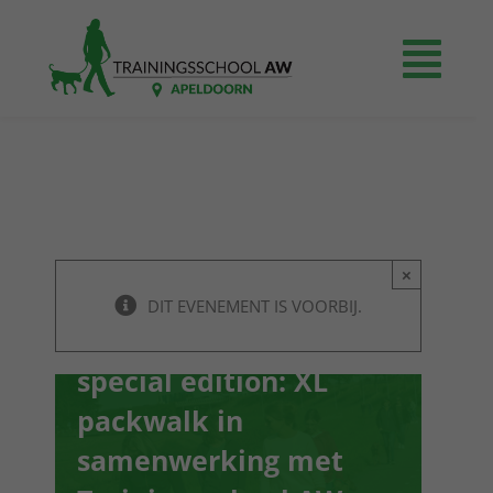
Ga
naar
Togg
inhoud
Navi
Home
Prijzen
×
Agenda
Samen in Balans-
DIT EVENEMENT IS VOORBIJ.
Groepswandeling
Even voorstellen
special edition: XL
packwalk in
Contact
samenwerking met