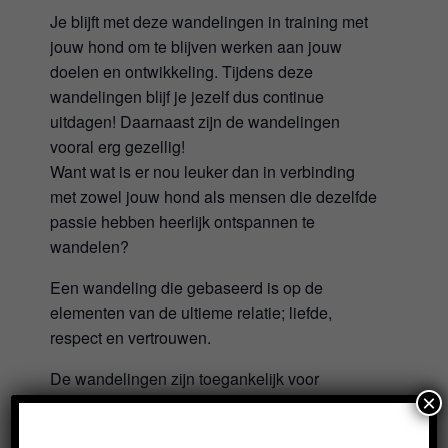
Je blijft met deze wandelingen in training met
jouw hond om te blijven werken aan jouw
doelen en ontwikkeling. Tijdens deze
wandelingen blijf je jezelf dus continue
uitdagen! Daarnaast zijn de wandelingen
vooral erg gezellig!
Want wat is er nou leuker dan in verbinding
met zowel jouw hond als mensen die dezelfde
passie hebben heerlijk ontspannen te
wandelen?
Een wandeling die gebaseerd is op de
elementen van de ultieme relatie; liefde,
respect en vertrouwen.
De wandelingen zijn toegankelijk voor
×
iedereen die de ‘Samen in Balans basis 1 en
2’ module, ‘Jonge Honden’ module of de ‘Op