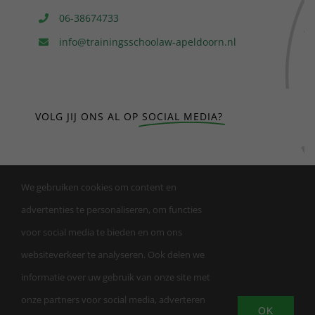
06-38674733
info@trainingsschoolaw-apeldoorn.nl
VOLG JIJ ONS AL OP
SOCIAL MEDIA?
We gebruiken cookies om content en
advertenties te personaliseren, om functies
voor social media te bieden en om ons
websiteverkeer te analyseren. Ook delen we
informatie over uw gebruik van onze site met
onze partners voor social media, adverteren
OK