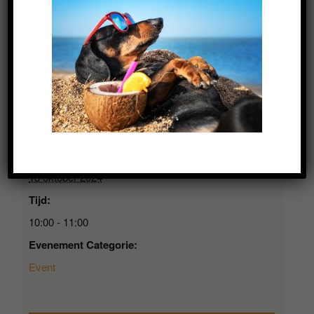
Jonge honden module
Puppy module (VOL)
GEGEVENS
Datum:
13 oktober 2024
Tijd:
10:00 - 11:00
Evenement Categorie:
Event