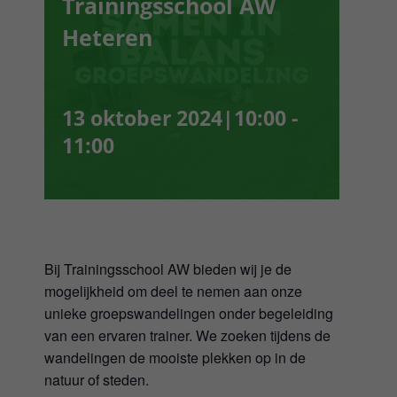
Trainingsschool AW
Webshop
Heteren
Winkelwagen
13 oktober 2024|10:00
-
Mijn Account
11:00
Username:
Wachtwoord:
Bij Trainingsschool AW bieden wij je de
Gegevens onthouden
mogelijkheid om deel te nemen aan onze
unieke groepswandelingen onder begeleiding
van een ervaren trainer. We zoeken tijdens de
Registreren
wandelingen de mooiste plekken op in de
natuur of steden.