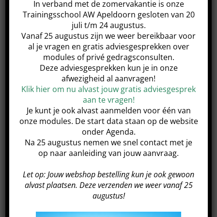
stap met je hond’ module hebben afgerond bij
In verband met de zomervakantie is onze
Trainingsschool AW Apeldoorn gesloten van 20
een Trainingsschool AW.
juli t/m 24 augustus.
Strippenkaart 5 strippen: € 125,-
Vanaf 25 augustus zijn we weer bereikbaar voor
al je vragen en gratis adviesgesprekken over
Strippenkaart 10 strippen: € 200,-
modules of privé gedragsconsulten.
Deze adviesgesprekken kun je in onze
afwezigheid al aanvragen!
*Strippenkaart met 5 strippen is 6 maanden geldig
Klik hier om nu alvast jouw gratis adviesgesprek
aan te vragen!
*Strippenkaart met 10 strippen is 12 maanden geldig
Je kunt je ook alvast aanmelden voor één van
onze modules. De start data staan op de website
onder Agenda.
Na 25 augustus nemen we snel contact met je
op naar aanleiding van jouw aanvraag.
Share This Event!
Let op: Jouw webshop bestelling kun je ook gewoon
alvast plaatsen. Deze verzenden we weer vanaf 25
augustus!