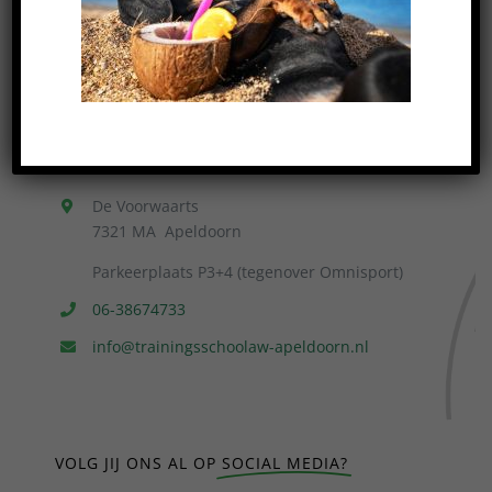
TRAININGSSCHOOL
AW
APELDOORN
De Voorwaarts
7321 MA Apeldoorn
Parkeerplaats P3+4 (tegenover Omnisport)
06-38674733
info@trainingsschoolaw-apeldoorn.nl
VOLG JIJ ONS AL OP
SOCIAL MEDIA?