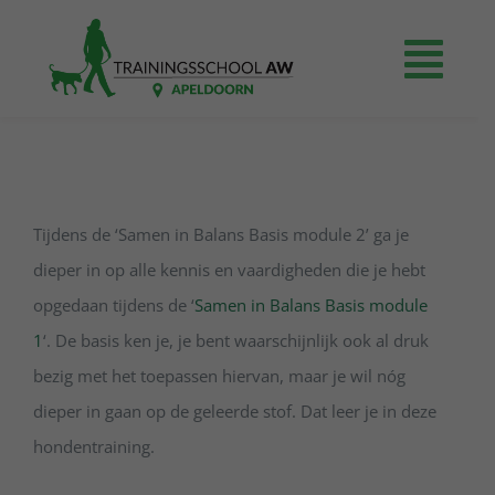
Ga
naar
Togg
inhoud
Navi
Home
Prijzen
Tijdens de ‘Samen in Balans Basis module 2’ ga je
dieper in op alle kennis en vaardigheden die je hebt
Agenda
opgedaan tijdens de ‘
Samen in Balans Basis module
1
‘. De basis ken je, je bent waarschijnlijk ook al druk
Even voorstellen
bezig met het toepassen hiervan, maar je wil nóg
dieper in gaan op de geleerde stof. Dat leer je in deze
Contact
hondentraining.