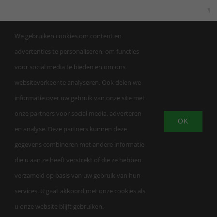
We gebruiken cookies om content en
advertenties te personaliseren, om functies
voor social media te bieden en om ons
websiteverkeer te analyseren. Ook delen we
informatie over uw gebruik van onze site met
onze partners voor social media, adverteren
OK
en analyse. Deze partners kunnen deze
© Copyright | Trainingsschool AW Apeldoorn |
gegevens combineren met andere informatie
KVK 863459232026 | LuxWebsites
| All Rights
die u aan ze heeft verstrekt of die ze hebben
Reserved |
Privacybeleid
|
Algemene
verzameld op basis van uw gebruik van hun
voorwaarden
services. U gaat akkoord met onze cookies als
u onze website blijft gebruiken.