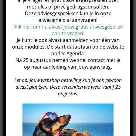
Basisvaardigheden voor het loslopen;
modules of privé gedragsconsulten.
Basisvaardigheden met betrekking tot het hier
Deze adviesgesprekken kun je in onze
afwezigheid al aanvragen!
komen;
Klik hier om nu alvast jouw gratis adviesgesprek
Deelnemen aan een groepswandeling waarbij er
aan te vragen!
Je kunt je ook alvast aanmelden voor één van
geoefend wordt met het ontspannen aan de lijn
onze modules. De start data staan op de website
worden en het los leren volgen.
onder Agenda.
Na 25 augustus nemen we snel contact met je
Deze module bestaat uit 4 praktijklessen in groepen
op naar aanleiding van jouw aanvraag.
van max. 6 personen. Hierdoor is er veel ruimte voor
Let op: Jouw webshop bestelling kun je ook gewoon
persoonlijke aandacht en begeleiding.
alvast plaatsen. Deze verzenden we weer vanaf 25
augustus!
Kosten
€ 199,-
Na afronding ontvang je een certificaat van deelname.