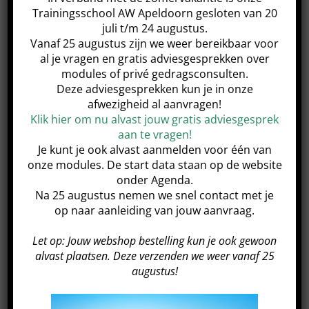
Trainingsschool AW Apeldoorn gesloten van 20
juli t/m 24 augustus.
Vanaf 25 augustus zijn we weer bereikbaar voor
al je vragen en gratis adviesgesprekken over
modules of privé gedragsconsulten.
Telefoon
*
Deze adviesgesprekken kun je in onze
afwezigheid al aanvragen!
Klik hier om nu alvast jouw gratis adviesgesprek
aan te vragen!
Je kunt je ook alvast aanmelden voor één van
onze modules. De start data staan op de website
E-mail
*
onder Agenda.
Na 25 augustus nemen we snel contact met je
op naar aanleiding van jouw aanvraag.
Let op: Jouw webshop bestelling kun je ook gewoon
alvast plaatsen. Deze verzenden we weer vanaf 25
Beste tijdstip voor telefonisch contact
augustus!