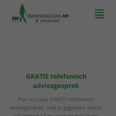
Ga
naar
Togg
inhoud
Navi
Home
Prijzen
Agenda
GRATIS telefonisch
adviesgesprek
Even voorstellen
Plan nu jouw GRATIS telefonisch
Contact
adviesgesprek. Laat je gegevens achter,
wij nemen z.s.m. contact met je op!