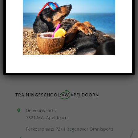
VERSTUUR
Na je aanmelding nemen we z.s.m contact met
je op!
TRAININGSSCHOOL
AW
APELDOORN
De Voorwaarts
7321 MA Apeldoorn
Parkeerplaats P3+4 (tegenover Omnisport)