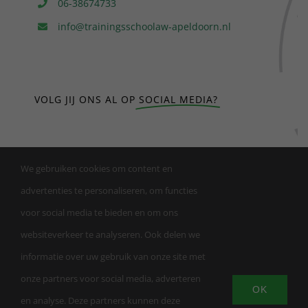
06-38674733
info@trainingsschoolaw-apeldoorn.nl
VOLG JIJ ONS AL OP
SOCIAL MEDIA?
We gebruiken cookies om content en
advertenties te personaliseren, om functies
voor social media te bieden en om ons
websiteverkeer te analyseren. Ook delen we
informatie over uw gebruik van onze site met
onze partners voor social media, adverteren
OK
en analyse. Deze partners kunnen deze
© Copyright | Trainingsschool AW Apeldoorn |