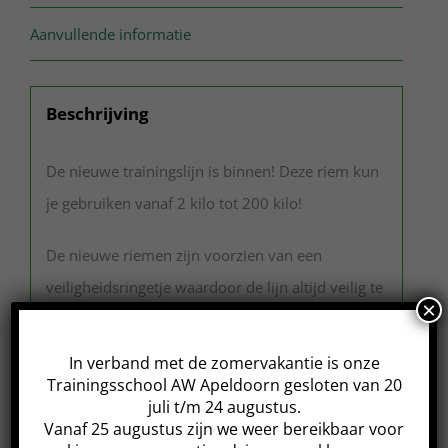
Aanvullende informatie
Beschrijving
De nieuwe trainingslijn is binnen! Deze riem kun
je gebruiken vanaf 2 kilo tot 200 kilo!
De nieuwe riemen zijn voorzien van een
veiligheidsringetje waardoor de lijn altijd veilig te
×
gebruiken is en nooit te strak kan komen te
zitten.
In verband met de zomervakantie is onze
Trainingsschool AW Apeldoorn gesloten van 20
De riemen zijn eenvoudig schoon te houden met
juli t/m 24 augustus.
Vanaf 25 augustus zijn we weer bereikbaar voor
water en sop en kunnen ook mee in de