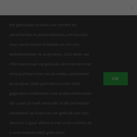
We gebruiken cookies om content en
advertenties te personaliseren, om functies
voor social media te bieden en om ons
websiteverkeer te analyseren. Ook delen we
informatie over uw gebruik van onze site met
onze partners voor social media, adverteren
OK
en analyse. Deze partners kunnen deze
© Copyright | Trainingsschool AW Apeldoorn |
gegevens combineren met andere informatie
KVK 863459232026 | LuxWebsites
| All Rights
die u aan ze heeft verstrekt of die ze hebben
Reserved |
Privacybeleid
|
Algemene
verzameld op basis van uw gebruik van hun
voorwaarden
services. U gaat akkoord met onze cookies als
u onze website blijft gebruiken.