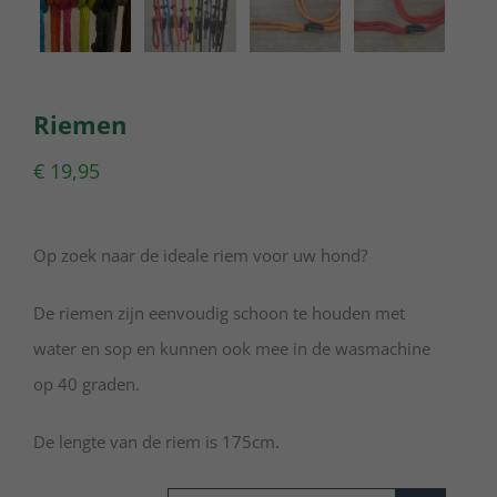
Webshop
Winkelwagen
Riemen
Mijn Account
€
19,95
Username:
Op zoek naar de ideale riem voor uw hond?
Wachtwoord:
De riemen zijn eenvoudig schoon te houden met
water en sop en kunnen ook mee in de wasmachine
Gegevens onthouden
op 40 graden.
De lengte van de riem is 175cm.
Registreren