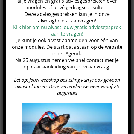
al je vragen en gratis adviesgesprekken over
wasmachine op 40 graden.
modules of privé gedragsconsulten.
Deze adviesgesprekken kun je in onze
afwezigheid al aanvragen!
De trainingslijn is een hulpmiddel, alleen juist
Klik hier om nu alvast jouw gratis adviesgesprek
gebruik van de lijn kan meehelpen tot gewenst
aan te vragen!
Je kunt je ook alvast aanmelden voor één van
resultaat. Voor training en het juiste gebruik van
onze modules. De start data staan op de website
de trainingslijn adviseren wij je contact op te
onder Agenda.
nemen met ons via
Na 25 augustus nemen we snel contact met je
op naar aanleiding van jouw aanvraag.
apeldoorn@trainingsschoolaw.nl
Let op: Jouw webshop bestelling kun je ook gewoon
Thuisbezorgen? Geen probleem!
alvast plaatsen. Deze verzenden we weer vanaf 25
augustus!