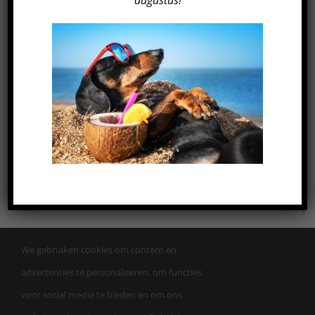
augustus!
De Voorwaarts
7321 MA Apeldoorn
Parkeerplaats P3+4 (tegenover Omnisport)
06-38674733
info@trainingsschoolaw-apeldoorn.nl
VOLG JIJ ONS AL OP
SOCIAL MEDIA?
We gebruiken cookies om content en
advertenties te personaliseren, om functies
voor social media te bieden en om ons