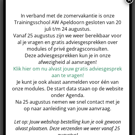
datum.
Webshop
In verband met de zomervakantie is onze
Trainingsschool AW Apeldoorn gesloten van 20
Winkelwagen
juli t/m 24 augustus.
Vanaf 25 augustus zijn we weer bereikbaar voor
al je vragen en gratis adviesgesprekken over
Mijn Account
modules of privé gedragsconsulten.
Deze adviesgesprekken kun je in onze
afwezigheid al aanvragen!
Username:
Klik hier om nu alvast jouw gratis adviesgesprek
aan te vragen!
Wachtwoord:
Je kunt je ook alvast aanmelden voor één van
onze modules. De start data staan op de website
onder Agenda.
Gegevens onthouden
Na 25 augustus nemen we snel contact met je
op naar aanleiding van jouw aanvraag.
Registreren
Let op: Jouw webshop bestelling kun je ook gewoon
TRAININGSSCHOOL
AW
APELDOORN
alvast plaatsen. Deze verzenden we weer vanaf 25